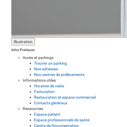
Illustration
Infos Pratiques
Accès et parkings
Trouver un parking
Nos adresses
Nos centres de prélèvements
Informations utiles
Horaires de visite
Facturation
Restauration et espace commercial
Contacts généraux
Ressources
Espace patient
Espace professionnels de santé
Centre de Documentation