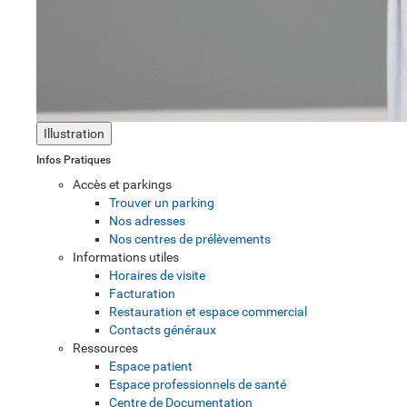
Illustration
Infos Pratiques
Accès et parkings
Trouver un parking
Nos adresses
Nos centres de prélèvements
Informations utiles
Horaires de visite
Facturation
Restauration et espace commercial
Contacts généraux
Ressources
Espace patient
Espace professionnels de santé
Centre de Documentation