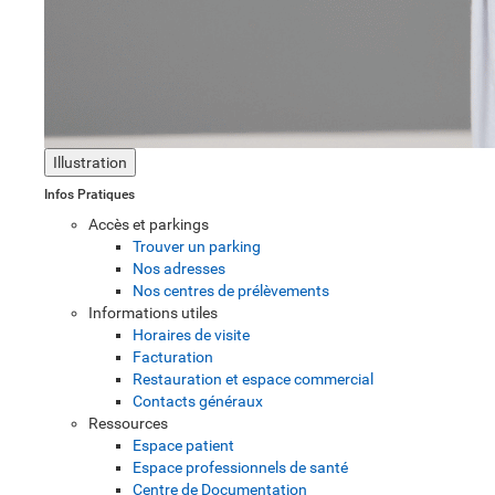
Illustration
Infos Pratiques
Accès et parkings
Trouver un parking
Nos adresses
Nos centres de prélèvements
Informations utiles
Horaires de visite
Facturation
Restauration et espace commercial
Contacts généraux
Ressources
Espace patient
Espace professionnels de santé
Centre de Documentation