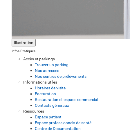
Illustration
Infos Pratiques
Accès et parkings
Trouver un parking
Nos adresses
Nos centres de prélèvements
Informations utiles
Horaires de visite
Facturation
Restauration et espace commercial
Contacts généraux
Ressources
Espace patient
Espace professionnels de santé
Centre de Documentation