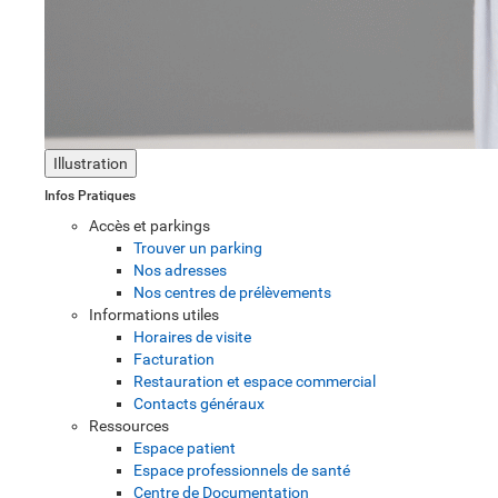
Illustration
Infos Pratiques
Accès et parkings
Trouver un parking
Nos adresses
Nos centres de prélèvements
Informations utiles
Horaires de visite
Facturation
Restauration et espace commercial
Contacts généraux
Ressources
Espace patient
Espace professionnels de santé
Centre de Documentation