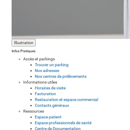
Illustration
Infos Pratiques
Accès et parkings
Trouver un parking
Nos adresses
Nos centres de prélèvements
Informations utiles
Horaires de visite
Facturation
Restauration et espace commercial
Contacts généraux
Ressources
Espace patient
Espace professionnels de santé
Centre de Documentation