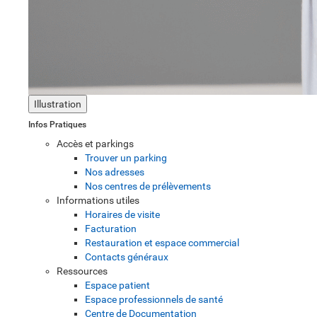
Illustration
Infos Pratiques
Accès et parkings
Trouver un parking
Nos adresses
Nos centres de prélèvements
Informations utiles
Horaires de visite
Facturation
Restauration et espace commercial
Contacts généraux
Ressources
Espace patient
Espace professionnels de santé
Centre de Documentation