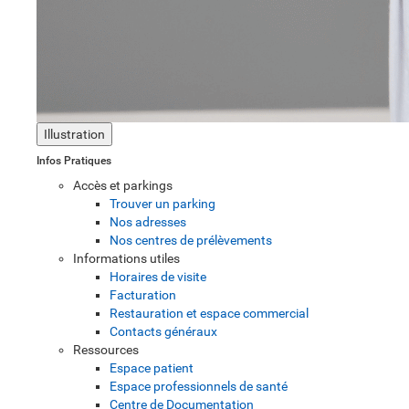
Illustration
Infos Pratiques
Accès et parkings
Trouver un parking
Nos adresses
Nos centres de prélèvements
Informations utiles
Horaires de visite
Facturation
Restauration et espace commercial
Contacts généraux
Ressources
Espace patient
Espace professionnels de santé
Centre de Documentation