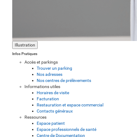
Illustration
Infos Pratiques
Accès et parkings
Trouver un parking
Nos adresses
Nos centres de prélèvements
Informations utiles
Horaires de visite
Facturation
Restauration et espace commercial
Contacts généraux
Ressources
Espace patient
Espace professionnels de santé
Centre de Documentation