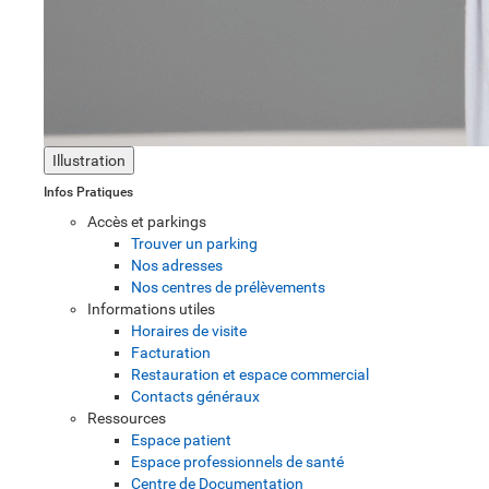
Illustration
Infos Pratiques
Accès et parkings
Trouver un parking
Nos adresses
Nos centres de prélèvements
Informations utiles
Horaires de visite
Facturation
Restauration et espace commercial
Contacts généraux
Ressources
Espace patient
Espace professionnels de santé
Centre de Documentation