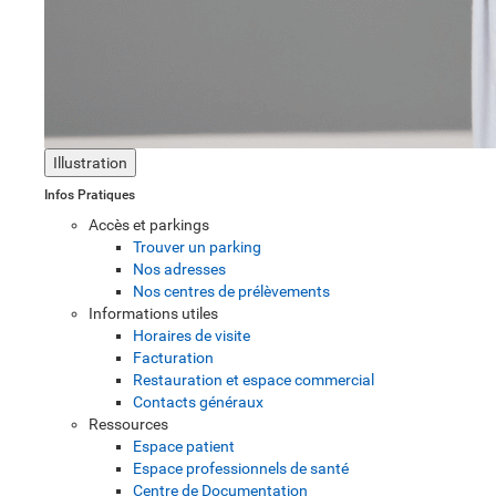
Illustration
Infos Pratiques
Accès et parkings
Trouver un parking
Nos adresses
Nos centres de prélèvements
Informations utiles
Horaires de visite
Facturation
Restauration et espace commercial
Contacts généraux
Ressources
Espace patient
Espace professionnels de santé
Centre de Documentation