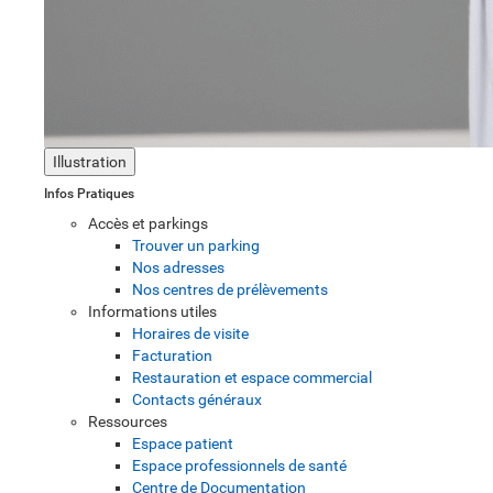
Illustration
Infos Pratiques
Accès et parkings
Trouver un parking
Nos adresses
Nos centres de prélèvements
Informations utiles
Horaires de visite
Facturation
Restauration et espace commercial
Contacts généraux
Ressources
Espace patient
Espace professionnels de santé
Centre de Documentation