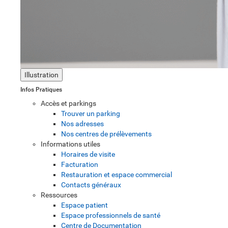
Illustration
Infos Pratiques
Accès et parkings
Trouver un parking
Nos adresses
Nos centres de prélèvements
Informations utiles
Horaires de visite
Facturation
Restauration et espace commercial
Contacts généraux
Ressources
Espace patient
Espace professionnels de santé
Centre de Documentation