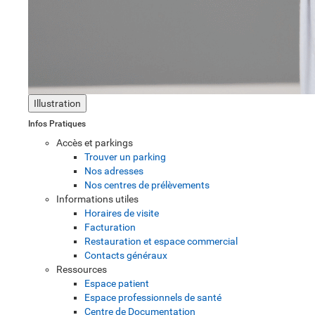
Illustration
Infos Pratiques
Accès et parkings
Trouver un parking
Nos adresses
Nos centres de prélèvements
Informations utiles
Horaires de visite
Facturation
Restauration et espace commercial
Contacts généraux
Ressources
Espace patient
Espace professionnels de santé
Centre de Documentation