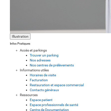
Illustration
Infos Pratiques
Accès et parkings
Trouver un parking
Nos adresses
Nos centres de prélèvements
Informations utiles
Horaires de visite
Facturation
Restauration et espace commercial
Contacts généraux
Ressources
Espace patient
Espace professionnels de santé
Centre de Documentation