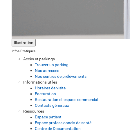
Illustration
Infos Pratiques
Accès et parkings
Trouver un parking
Nos adresses
Nos centres de prélèvements
Informations utiles
Horaires de visite
Facturation
Restauration et espace commercial
Contacts généraux
Ressources
Espace patient
Espace professionnels de santé
Centre de Documentation