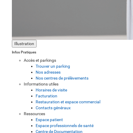
Illustration
Infos Pratiques
Accès et parkings
Trouver un parking
Nos adresses
Nos centres de prélèvements
Informations utiles
Horaires de visite
Facturation
Restauration et espace commercial
Contacts généraux
Ressources
Espace patient
Espace professionnels de santé
Centre de Documentation