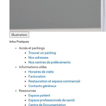
Illustration
Infos Pratiques
Accès et parkings
Trouver un parking
Nos adresses
Nos centres de prélèvements
Informations utiles
Horaires de visite
Facturation
Restauration et espace commercial
Contacts généraux
Ressources
Espace patient
Espace professionnels de santé
Centre de Documentation