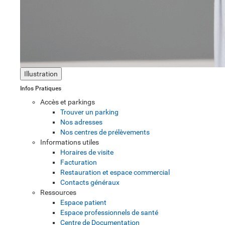
Illustration
Infos Pratiques
Accès et parkings
Trouver un parking
Nos adresses
Nos centres de prélèvements
Informations utiles
Horaires de visite
Facturation
Restauration et espace commercial
Contacts généraux
Ressources
Espace patient
Espace professionnels de santé
Centre de Documentation