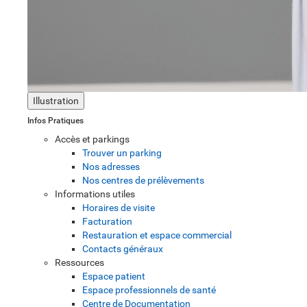
Illustration
Infos Pratiques
Accès et parkings
Trouver un parking
Nos adresses
Nos centres de prélèvements
Informations utiles
Horaires de visite
Facturation
Restauration et espace commercial
Contacts généraux
Ressources
Espace patient
Espace professionnels de santé
Centre de Documentation