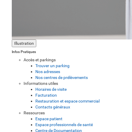
Illustration
Infos Pratiques
Accès et parkings
Trouver un parking
Nos adresses
Nos centres de prélèvements
Informations utiles
Horaires de visite
Facturation
Restauration et espace commercial
Contacts généraux
Ressources
Espace patient
Espace professionnels de santé
Centre de Documentation