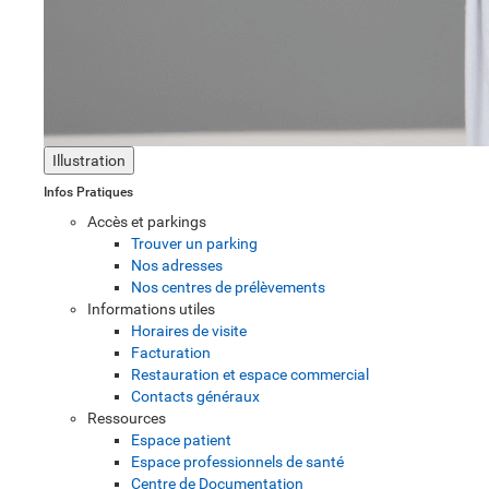
Illustration
Infos Pratiques
Accès et parkings
Trouver un parking
Nos adresses
Nos centres de prélèvements
Informations utiles
Horaires de visite
Facturation
Restauration et espace commercial
Contacts généraux
Ressources
Espace patient
Espace professionnels de santé
Centre de Documentation