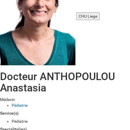
CHU Liege
Docteur ANTHOPOULOU
Anastasia
Médecin
Pédiatrie
Service(s)
Pédiatrie
Speciality(ies)