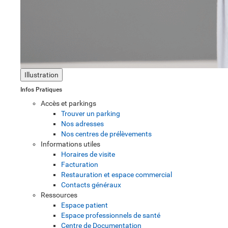
Illustration
Infos Pratiques
Accès et parkings
Trouver un parking
Nos adresses
Nos centres de prélèvements
Informations utiles
Horaires de visite
Facturation
Restauration et espace commercial
Contacts généraux
Ressources
Espace patient
Espace professionnels de santé
Centre de Documentation