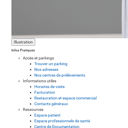
Illustration
Infos Pratiques
Accès et parkings
Trouver un parking
Nos adresses
Nos centres de prélèvements
Informations utiles
Horaires de visite
Facturation
Restauration et espace commercial
Contacts généraux
Ressources
Espace patient
Espace professionnels de santé
Centre de Documentation