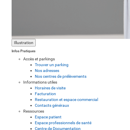
Illustration
Infos Pratiques
Accès et parkings
Trouver un parking
Nos adresses
Nos centres de prélèvements
Informations utiles
Horaires de visite
Facturation
Restauration et espace commercial
Contacts généraux
Ressources
Espace patient
Espace professionnels de santé
Centre de Documentation