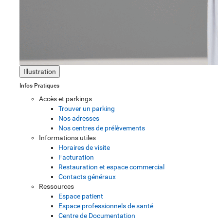
Illustration
Infos Pratiques
Accès et parkings
Trouver un parking
Nos adresses
Nos centres de prélèvements
Informations utiles
Horaires de visite
Facturation
Restauration et espace commercial
Contacts généraux
Ressources
Espace patient
Espace professionnels de santé
Centre de Documentation