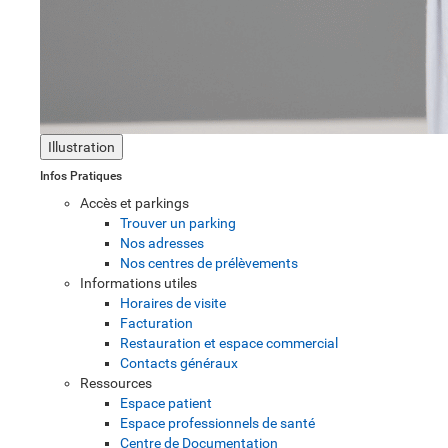
Illustration
Infos Pratiques
Accès et parkings
Trouver un parking
Nos adresses
Nos centres de prélèvements
Informations utiles
Horaires de visite
Facturation
Restauration et espace commercial
Contacts généraux
Ressources
Espace patient
Espace professionnels de santé
Centre de Documentation