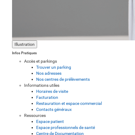
Illustration
Infos Pratiques
Accès et parkings
Trouver un parking
Nos adresses
Nos centres de prélèvements
Informations utiles
Horaires de visite
Facturation
Restauration et espace commercial
Contacts généraux
Ressources
Espace patient
Espace professionnels de santé
Centre de Documentation