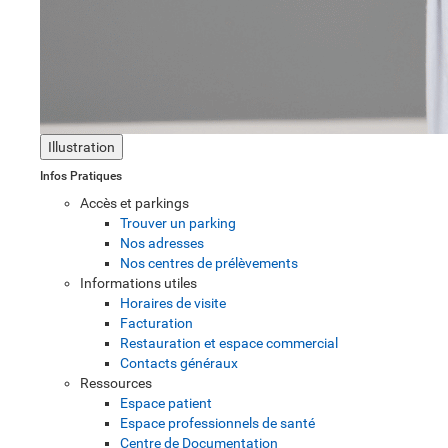
Illustration
Infos Pratiques
Accès et parkings
Trouver un parking
Nos adresses
Nos centres de prélèvements
Informations utiles
Horaires de visite
Facturation
Restauration et espace commercial
Contacts généraux
Ressources
Espace patient
Espace professionnels de santé
Centre de Documentation