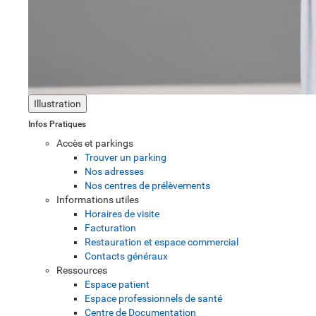
Illustration
Infos Pratiques
Accès et parkings
Trouver un parking
Nos adresses
Nos centres de prélèvements
Informations utiles
Horaires de visite
Facturation
Restauration et espace commercial
Contacts généraux
Ressources
Espace patient
Espace professionnels de santé
Centre de Documentation