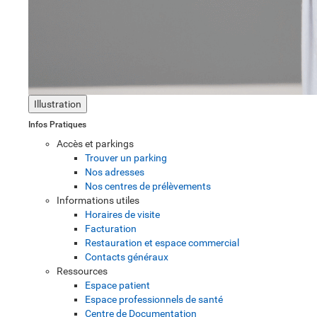
Illustration
Infos Pratiques
Accès et parkings
Trouver un parking
Nos adresses
Nos centres de prélèvements
Informations utiles
Horaires de visite
Facturation
Restauration et espace commercial
Contacts généraux
Ressources
Espace patient
Espace professionnels de santé
Centre de Documentation