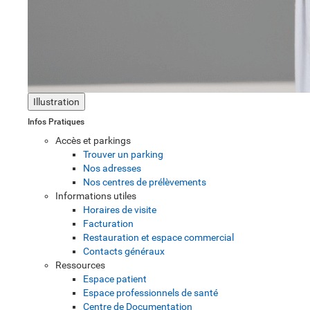
Illustration
Infos Pratiques
Accès et parkings
Trouver un parking
Nos adresses
Nos centres de prélèvements
Informations utiles
Horaires de visite
Facturation
Restauration et espace commercial
Contacts généraux
Ressources
Espace patient
Espace professionnels de santé
Centre de Documentation