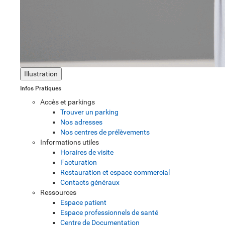
Illustration
Infos Pratiques
Accès et parkings
Trouver un parking
Nos adresses
Nos centres de prélèvements
Informations utiles
Horaires de visite
Facturation
Restauration et espace commercial
Contacts généraux
Ressources
Espace patient
Espace professionnels de santé
Centre de Documentation