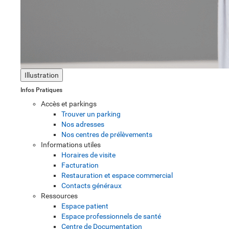
Illustration
Infos Pratiques
Accès et parkings
Trouver un parking
Nos adresses
Nos centres de prélèvements
Informations utiles
Horaires de visite
Facturation
Restauration et espace commercial
Contacts généraux
Ressources
Espace patient
Espace professionnels de santé
Centre de Documentation