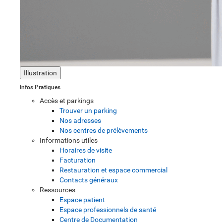
Illustration
Infos Pratiques
Accès et parkings
Trouver un parking
Nos adresses
Nos centres de prélèvements
Informations utiles
Horaires de visite
Facturation
Restauration et espace commercial
Contacts généraux
Ressources
Espace patient
Espace professionnels de santé
Centre de Documentation