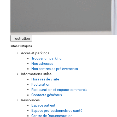
Illustration
Infos Pratiques
Accès et parkings
Trouver un parking
Nos adresses
Nos centres de prélèvements
Informations utiles
Horaires de visite
Facturation
Restauration et espace commercial
Contacts généraux
Ressources
Espace patient
Espace professionnels de santé
Centre de Documentation