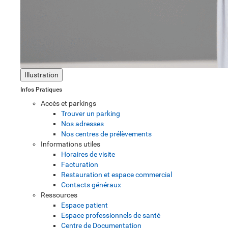
Illustration
Infos Pratiques
Accès et parkings
Trouver un parking
Nos adresses
Nos centres de prélèvements
Informations utiles
Horaires de visite
Facturation
Restauration et espace commercial
Contacts généraux
Ressources
Espace patient
Espace professionnels de santé
Centre de Documentation