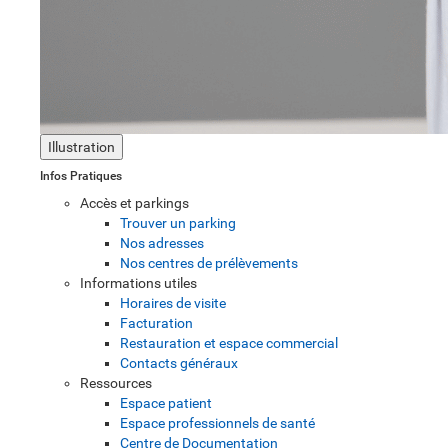
Illustration
Infos Pratiques
Accès et parkings
Trouver un parking
Nos adresses
Nos centres de prélèvements
Informations utiles
Horaires de visite
Facturation
Restauration et espace commercial
Contacts généraux
Ressources
Espace patient
Espace professionnels de santé
Centre de Documentation