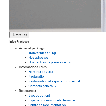
Illustration
Infos Pratiques
Accès et parkings
Trouver un parking
Nos adresses
Nos centres de prélèvements
Informations utiles
Horaires de visite
Facturation
Restauration et espace commercial
Contacts généraux
Ressources
Espace patient
Espace professionnels de santé
Centre de Documentation