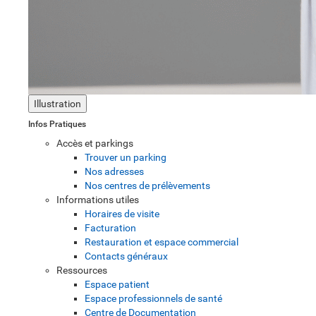
Illustration
Infos Pratiques
Accès et parkings
Trouver un parking
Nos adresses
Nos centres de prélèvements
Informations utiles
Horaires de visite
Facturation
Restauration et espace commercial
Contacts généraux
Ressources
Espace patient
Espace professionnels de santé
Centre de Documentation