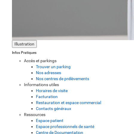
Illustration
Infos Pratiques
Accès et parkings
Trouver un parking
Nos adresses
Nos centres de prélèvements
Informations utiles
Horaires de visite
Facturation
Restauration et espace commercial
Contacts généraux
Ressources
Espace patient
Espace professionnels de santé
Centre de Documentation