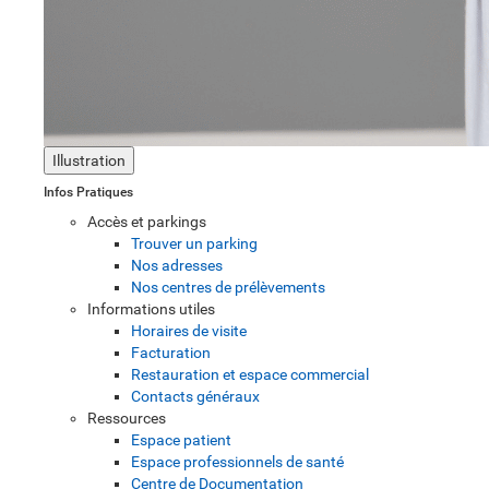
Illustration
Infos Pratiques
Accès et parkings
Trouver un parking
Nos adresses
Nos centres de prélèvements
Informations utiles
Horaires de visite
Facturation
Restauration et espace commercial
Contacts généraux
Ressources
Espace patient
Espace professionnels de santé
Centre de Documentation