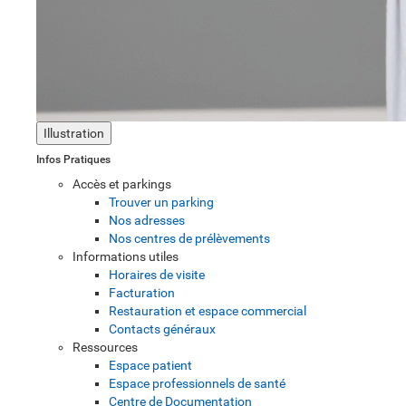
Illustration
Infos Pratiques
Accès et parkings
Trouver un parking
Nos adresses
Nos centres de prélèvements
Informations utiles
Horaires de visite
Facturation
Restauration et espace commercial
Contacts généraux
Ressources
Espace patient
Espace professionnels de santé
Centre de Documentation