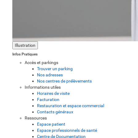
Illustration
Infos Pratiques
Accès et parkings
Trouver un parking
Nos adresses
Nos centres de prélèvements
Informations utiles
Horaires de visite
Facturation
Restauration et espace commercial
Contacts généraux
Ressources
Espace patient
Espace professionnels de santé
Centre de Documentation