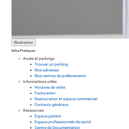
Illustration
Infos Pratiques
Accès et parkings
Trouver un parking
Nos adresses
Nos centres de prélèvements
Informations utiles
Horaires de visite
Facturation
Restauration et espace commercial
Contacts généraux
Ressources
Espace patient
Espace professionnels de santé
Centre de Documentation