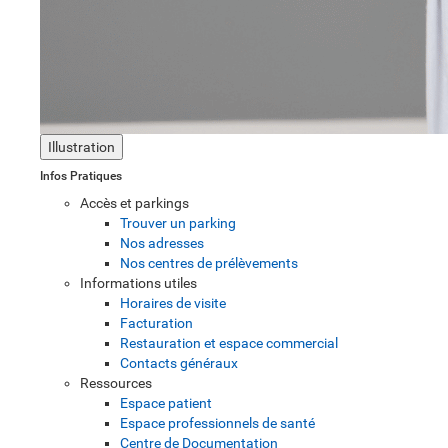
Illustration
Infos Pratiques
Accès et parkings
Trouver un parking
Nos adresses
Nos centres de prélèvements
Informations utiles
Horaires de visite
Facturation
Restauration et espace commercial
Contacts généraux
Ressources
Espace patient
Espace professionnels de santé
Centre de Documentation