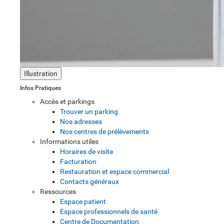
Illustration
Infos Pratiques
Accès et parkings
Trouver un parking
Nos adresses
Nos centres de prélèvements
Informations utiles
Horaires de visite
Facturation
Restauration et espace commercial
Contacts généraux
Ressources
Espace patient
Espace professionnels de santé
Centre de Documentation