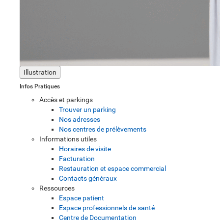
Illustration
Infos Pratiques
Accès et parkings
Trouver un parking
Nos adresses
Nos centres de prélèvements
Informations utiles
Horaires de visite
Facturation
Restauration et espace commercial
Contacts généraux
Ressources
Espace patient
Espace professionnels de santé
Centre de Documentation