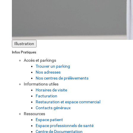
Illustration
Infos Pratiques
Accès et parkings
Trouver un parking
Nos adresses
Nos centres de prélèvements
Informations utiles
Horaires de visite
Facturation
Restauration et espace commercial
Contacts généraux
Ressources
Espace patient
Espace professionnels de santé
Centre de Documentation