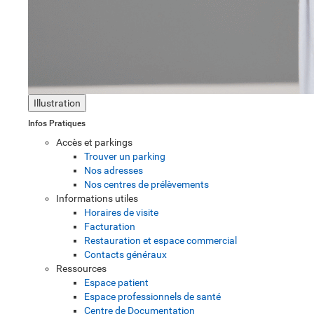
Illustration
Infos Pratiques
Accès et parkings
Trouver un parking
Nos adresses
Nos centres de prélèvements
Informations utiles
Horaires de visite
Facturation
Restauration et espace commercial
Contacts généraux
Ressources
Espace patient
Espace professionnels de santé
Centre de Documentation